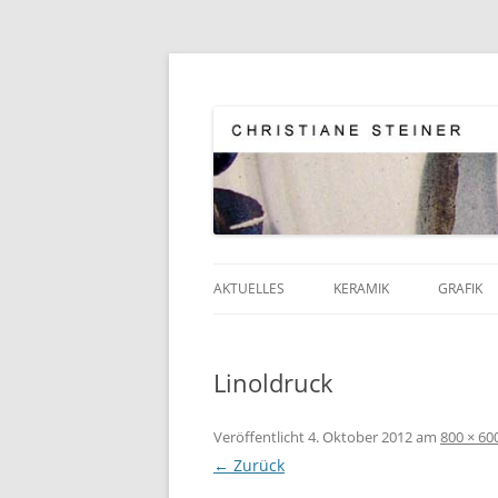
Keramik – Grafik – Malerei
Atelier Kornstr. 9
AKTUELLES
KERAMIK
GRAFIK
SCHNECKENGEHÄUSE
ZEICHN
Linoldruck
WANDOBJEKTE
LINOLD
SAMENKAPSELN
TUSCHE
Veröffentlicht
4. Oktober 2012
am
800 × 60
← Zurück
VASEN