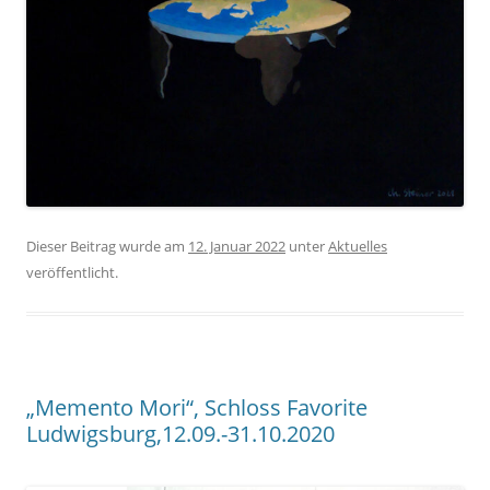
Dieser Beitrag wurde am
12. Januar 2022
unter
Aktuelles
veröffentlicht.
„Memento Mori“, Schloss Favorite
Ludwigsburg,12.09.-31.10.2020