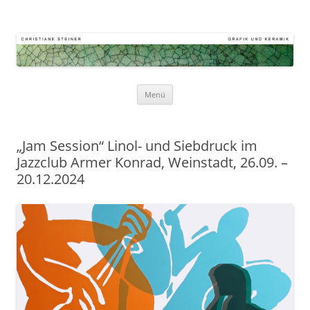
Atelier Kornstr. 9
Keramik – Grafik – Malerei
Zum
Menü
Inhalt
springen
„Jam Session“ Linol- und Siebdruck im
Jazzclub Armer Konrad, Weinstadt, 26.09. –
20.12.2024