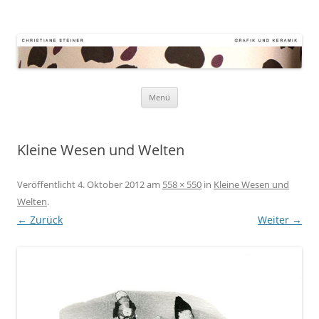
Atelier Kornstr. 9
Keramik – Grafik – Malerei
Zum
Menü
Inhalt
springen
Kleine Wesen und Welten
Veröffentlicht
4. Oktober 2012
am
558 × 550
in
Kleine Wesen und
Welten
.
← Zurück
Weiter →