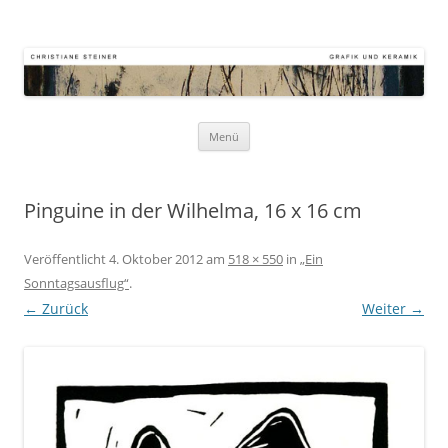
Atelier Kornstr. 9
Keramik – Grafik – Malerei
Zum
Menü
Inhalt
springen
Pinguine in der Wilhelma, 16 x 16 cm
Veröffentlicht
4. Oktober 2012
am
518 × 550
in
„Ein
Sonntagsausflug“
.
← Zurück
Weiter →