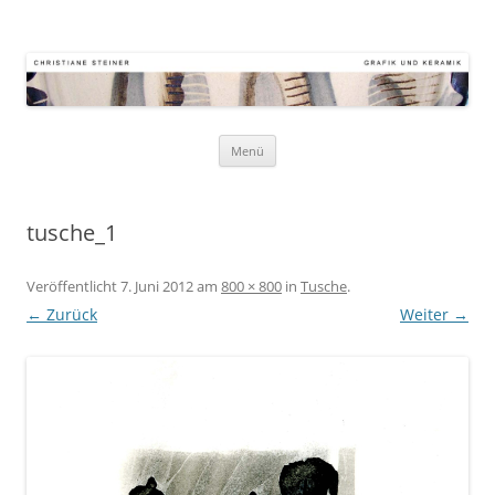
Atelier Kornstr. 9
Keramik – Grafik – Malerei
Zum
Menü
Inhalt
springen
tusche_1
Veröffentlicht
7. Juni 2012
am
800 × 800
in
Tusche
.
← Zurück
Weiter →